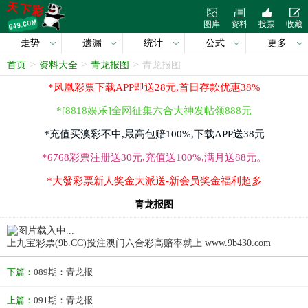
图库
资料
投票
收藏
走势
遗漏
统计
公式
更多
>
>
>
首页
资料大全
青龙报图
青龙报图
*凤凰彩票下载APP即送28元,首日存款优惠38%
*[8818娱乐]全网征集六合大神发帖领888元
*充值买澳彩不中,最高包赔100%,下载APP送38元
*6768彩票注册送30元,充值送100%,满月送88元。
*大發彩票新人奖金大派送-新会员奖金福利超多
青龙报图
上九宝彩票(9b.CC)投注澳门六合彩高赔率就上 www.9b430.com
下篇：
089期：青龙报
上篇：
091期：青龙报