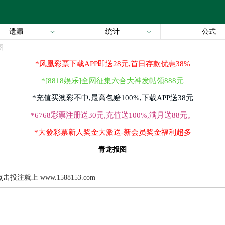
遗漏
统计
公式
图
*凤凰彩票下载APP即送28元,首日存款优惠38%
*[8818娱乐]全网征集六合大神发帖领888元
*充值买澳彩不中,最高包赔100%,下载APP送38元
*6768彩票注册送30元,充值送100%,满月送88元。
*大發彩票新人奖金大派送-新会员奖金福利超多
青龙报图
注就上 www.1588153.com