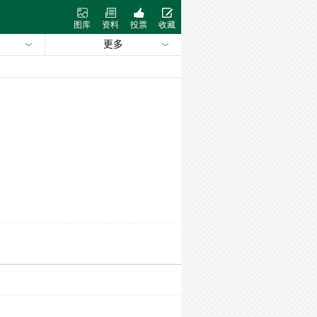
图库
资料
投票
收藏
更多