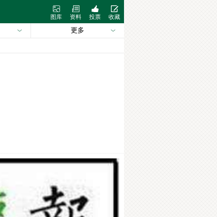
图库
资料
投票
收藏
更多