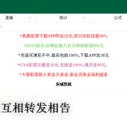
遗漏
统计
公式
就
*凤凰彩票下载APP即送28元,首日存款优惠38%
*[8818娱乐]全网征集六合大神发帖领888元
*充值买澳彩不中,最高包赔100%,下载APP送38元
*6768彩票注册送30元,充值送100%,满月送88元。
*大發彩票新人奖金大派送-新会员奖金福利超多
东城西就