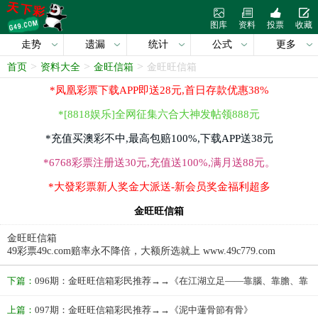
图库
资料
投票
收藏
走势
遗漏
统计
公式
更多
>
>
>
首页
资料大全
金旺信箱
金旺旺信箱
*凤凰彩票下载APP即送28元,首日存款优惠38%
*[8818娱乐]全网征集六合大神发帖领888元
*充值买澳彩不中,最高包赔100%,下载APP送38元
*6768彩票注册送30元,充值送100%,满月送88元。
*大發彩票新人奖金大派送-新会员奖金福利超多
金旺旺信箱
金旺旺信箱
49彩票49c.com赔率永不降倍，大额所选就上 www.49c779.com
下篇：
096期：金旺旺信箱彩民推荐→→《在江湖立足——靠腦、靠膽、靠
忍》
上篇：
097期：金旺旺信箱彩民推荐→→《泥中蓮骨節有骨》