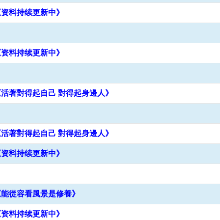
《资料持续更新中》
《资料持续更新中》
《活著對得起自己 對得起身邊人》
《活著對得起自己 對得起身邊人》
《资料持续更新中》
《能從容看風景是修養》
《资料持续更新中》