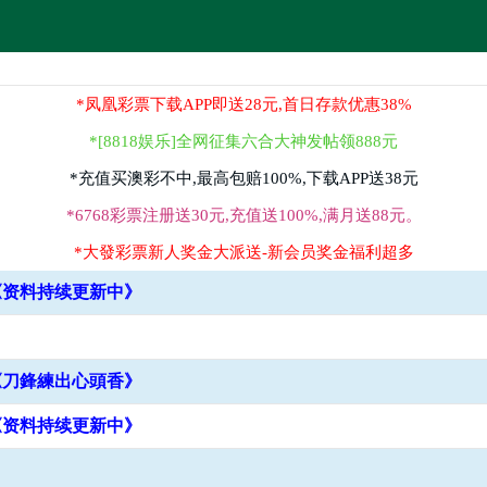
*凤凰彩票下载APP即送28元,首日存款优惠38%
*[8818娱乐]全网征集六合大神发帖领888元
*充值买澳彩不中,最高包赔100%,下载APP送38元
*6768彩票注册送30元,充值送100%,满月送88元。
*大發彩票新人奖金大派送-新会员奖金福利超多
《资料持续更新中》
《刀鋒練出心頭香》
《资料持续更新中》