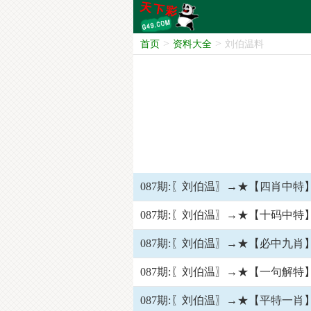
>
>
首页
资料大全
刘伯温料
087期:〖刘伯温〗→★【四肖中特
087期:〖刘伯温〗→★【十码中特
087期:〖刘伯温〗→★【必中九肖
087期:〖刘伯温〗→★【一句解特
087期:〖刘伯温〗→★【平特一肖