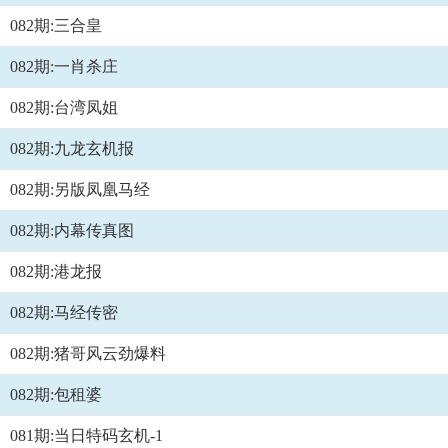
082期:三合皇
082期:一肖杀庄
082期:台湾凤姐
082期:九龙玄机报
082期:另版凤凰马经
082期:内幕传真图
082期:港龙报
082期:马经传密
082期:猪哥风云劲爆料
082期:包租婆
081期:当日特码玄机-1