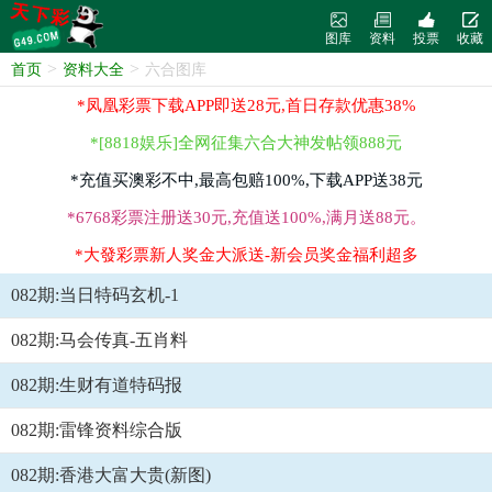
图库
资料
投票
收藏
>
>
首页
资料大全
六合图库
*凤凰彩票下载APP即送28元,首日存款优惠38%
*[8818娱乐]全网征集六合大神发帖领888元
*充值买澳彩不中,最高包赔100%,下载APP送38元
*6768彩票注册送30元,充值送100%,满月送88元。
*大發彩票新人奖金大派送-新会员奖金福利超多
082期:当日特码玄机-1
082期:马会传真-五肖料
082期:生财有道特码报
082期:雷锋资料综合版
082期:香港大富大贵(新图)